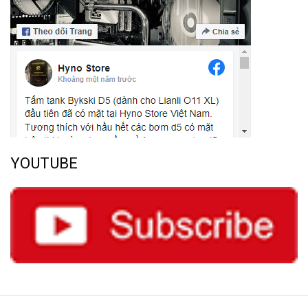
YOUTUBE