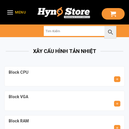
Skip
to
MENU
content
XÂY CẤU HÌNH TẢN NHIỆT
Block CPU
Block VGA
Block RAM