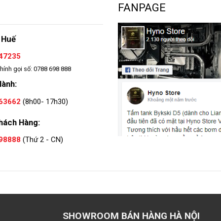
FANPAGE
 Huế
47235
hính gọi số: 0788 698 888
Hành:
63662
(8h00- 17h30)
hách Hàng:
98888
(Thứ 2 - CN)
SHOWROOM BÁN HÀNG HÀ NỘI