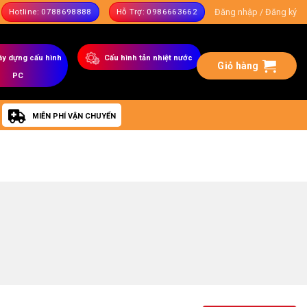
Đăng nhập / Đăng ký
Hotline: 0788698888
Hỗ Trợ: 0986663662
ây dựng
cấu hình
C
ấu hình tản nhiệt nước
Giỏ hàng
PC
MIỄN PHÍ VẬN CHUYỂN