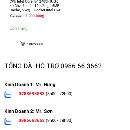
CPU Intel Core i5-12400F (Upto
4.4Ghz, 6 nhân 12 luồng, 18MB
Cache, 65W) – Socket Intel LGA
1700)
Giá bán :
3.900.000
₫
Còn hàng
Thêm vào giỏ
TỔNG ĐÀI HỖ TRỢ
0986 66 3662
Kinh Doanh 1: Mr. Hưng
0788698888
(8h00- 22h00)
Kinh Doanh 2: Mr. Sơn
0986663662
(8h00- 18h30)