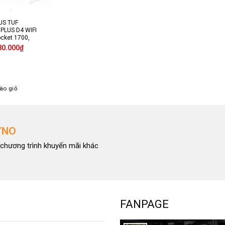
US TUF
PLUS D4 WIFI
ocket 1700,
am DDR4)
80.000
₫
ào giỏ
YNO
chương trình khuyến mãi khác
FANPAGE