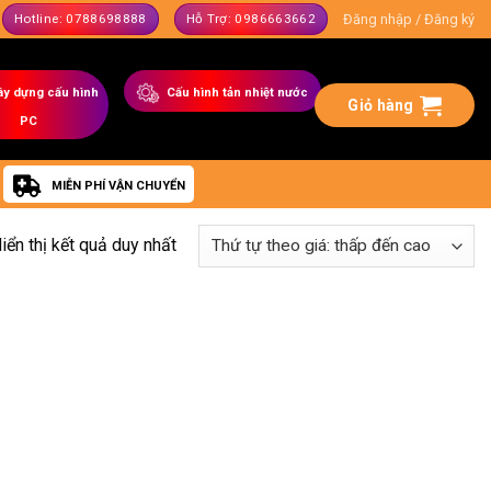
Đăng nhập / Đăng ký
Hotline: 0788698888
Hỗ Trợ: 0986663662
ây dựng
cấu hình
C
ấu hình tản nhiệt nước
Giỏ hàng
PC
MIỄN PHÍ VẬN CHUYỂN
iển thị kết quả duy nhất