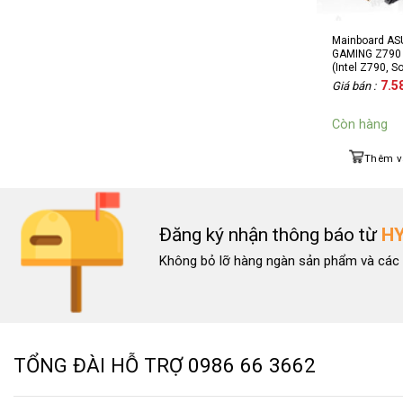
Mainboard AS
GAMING Z790 
(Intel Z790, S
ATX, 4 khe R
7.5
Giá bán :
Còn hàng
Thêm v
Đăng ký nhận thông báo từ
H
Không bỏ lỡ hàng ngàn sản phẩm và các 
TỔNG ĐÀI HỖ TRỢ
0986 66 3662