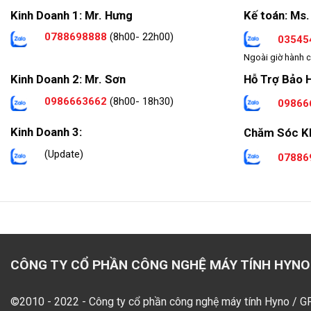
Kinh Doanh 1: Mr. Hưng
Kế toán: Ms.
0788698888
(8h00- 22h00)
03545
Ngoài giờ hành c
Hỗ Trợ Bảo 
Kinh Doanh 2: Mr. Sơn
0986663662
(8h00- 18h30)
09866
Kinh Doanh 3:
Chăm Sóc K
(Update)
07886
CÔNG TY CỔ PHẦN CÔNG NGHỆ MÁY TÍNH HYNO
©2010 - 2022 - Công ty cổ phần công nghệ máy tính Hyno / 