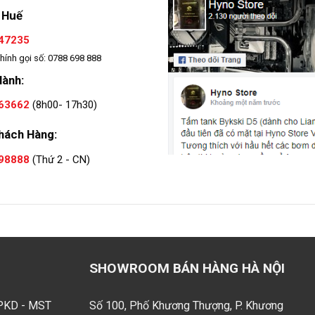
 Huế
47235
hính gọi số: 0788 698 888
Hành:
63662
(8h00- 17h30)
hách Hàng:
98888
(Thứ 2 - CN)
SHOWROOM BÁN HÀNG HÀ NỘI
GPKD - MST
Số 100, Phố Khương Thượng, P. Khương