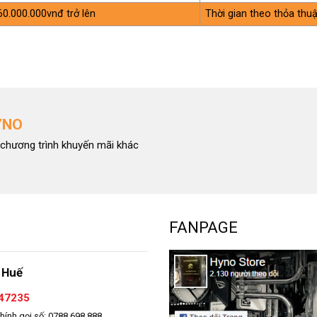
60.000.000vnđ trở lên
Thời gian theo thỏa thu
YNO
chương trình khuyến mãi khác
FANPAGE
 Huế
47235
hính gọi số: 0788 698 888