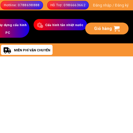
Đăng nhập / Đăng ký
Hotline: 0788698888
Hỗ Trợ: 0986663662
ây dựng
cấu hình
C
ấu hình tản nhiệt nước
Giỏ hàng
PC
MIỄN PHÍ VẬN CHUYỂN