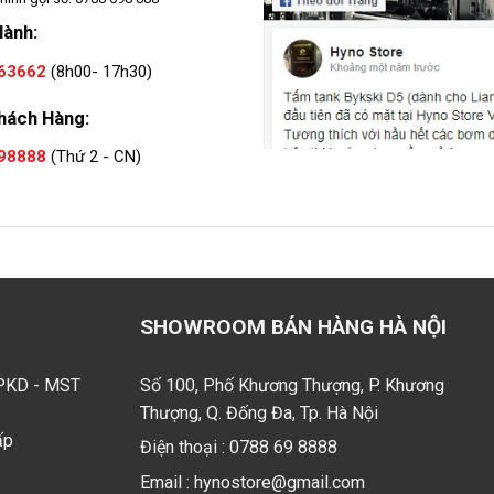
Hành:
63662
(8h00- 17h30)
hách Hàng:
98888
(Thứ 2 - CN)
SHOWROOM BÁN HÀNG HÀ NỘI
GPKD - MST
Số 100, Phố Khương Thượng, P. Khương
Thượng, Q. Đống Đa, Tp. Hà Nội
ấp
Điện thoại :
0788 69 8888
Email :
hynostore@gmail.com