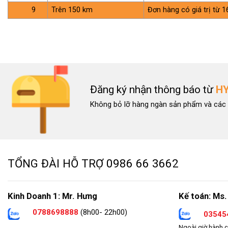
9
Trên 150 km
Đơn hàng có giá trị từ 1
Đăng ký nhận thông báo từ
H
Không bỏ lỡ hàng ngàn sản phẩm và các 
TỔNG ĐÀI HỖ TRỢ
0986 66 3662
Kinh Doanh 1: Mr. Hưng
Kế toán: Ms.
0788698888
(8h00- 22h00)
03545
Ngoài giờ hành c