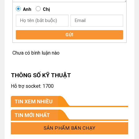
Anh
Chị
GỬI
Chưa có bình luận nào
THÔNG SỐ KỸ THUẬT
Hỗ trợ socket: 1700
TIN XEM NHIỀU
TIN MỚI NHẤT
SẢN PHẨM BÁN CHẠY