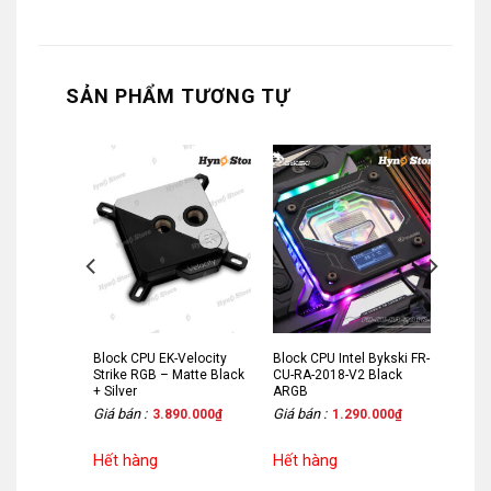
SẢN PHẨM TƯƠNG TỰ
-Quantum
Block CPU EK-Velocity
Block CPU Intel Bykski FR-
 – Full
Strike RGB – Matte Black
CU-RA-2018-V2 Black
+ Silver
ARGB
Giá bán :
Giá bán :
50.000
₫
3.890.000
₫
1.290.000
₫
Hết hàng
Hết hàng