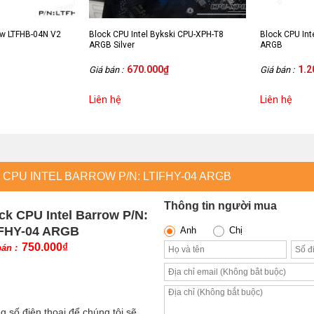
ow LTFHB-04N V2
Block CPU Intel Bykski CPU-XPH-T8
Block CPU Int
)
ARGB Silver
ARGB
670.000
₫
1.2
Giá bán :
Giá bán :
Liên hệ
Liên hệ
CPU INTEL BARROW P/N: LTIFHY-04 ARGB
Thông tin người mua
ck CPU Intel Barrow P/N:
FHY-04 ARGB
Anh
Chị
750.000
₫
bán :
g số điện thoại để chúng tôi sẽ