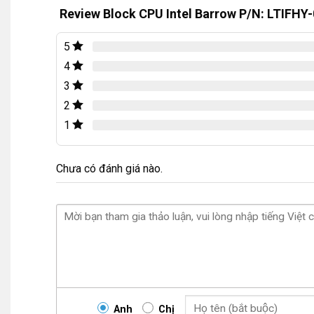
Review Block CPU Intel Barrow P/N: LTIFHY
5
4
3
2
1
Chưa có đánh giá nào.
Anh
Chị