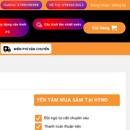
Đăng nhập / Đăng ký
Hotline: 0788698888
Hỗ Trợ: 0986663662
ây dựng
cấu hình
C
ấu hình tản nhiệt nước
Giỏ hàng
PC
MIỄN PHÍ VẬN CHUYỂN
YÊN TÂM MUA SẮM TẠI HYNO
STORE
Đội ngũ tư vấn chuyên sâu
Thanh toán thuận tiện