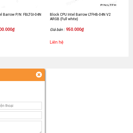
el Barrow P/N: FBLTGI-04N
Block CPU Intel Barrow LTFHB-04N V2
ARGB (Full white)
00.000
₫
950.000
₫
Giá bán :
Liên hệ