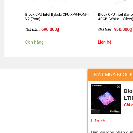
Block CPU Intel Bykski CPU-XPR-POM-I-
Block CPU Intel Barr
V2 (Pom)
ARGB (White – Silver
690.000
₫
950.000
₫
Giá bán :
Giá bán :
Còn hàng
Liên hệ
ĐẶT MUA BLOCK 
Blo
LTI
Giá 
Liên hệ
Bạn vui lòng nhập đún