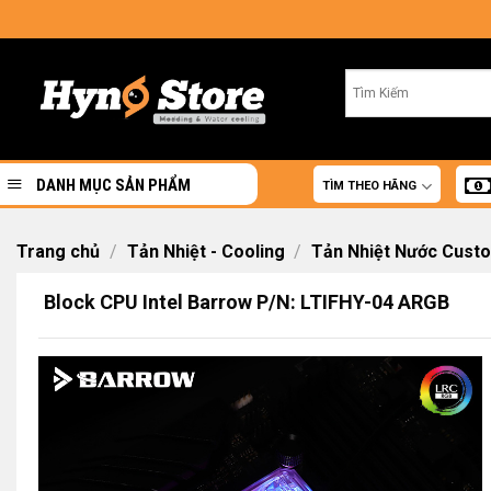
Skip
to
content
DANH MỤC SẢN PHẨM
TÌM THEO HÃNG
Trang chủ
/
Tản Nhiệt - Cooling
/
Tản Nhiệt Nước Cust
Block CPU Intel Barrow P/N: LTIFHY-04 ARGB