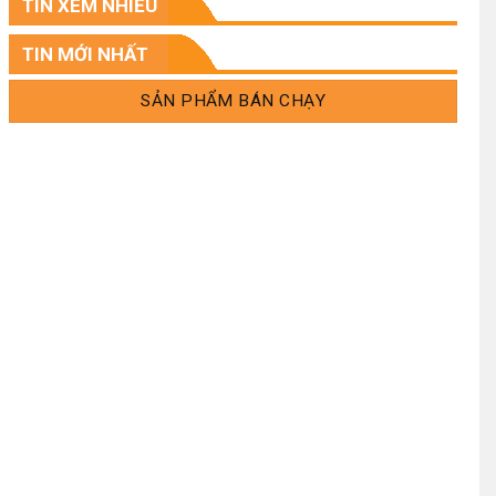
TIN XEM NHIỀU
.
TIN MỚI NHẤT
SẢN PHẨM BÁN CHẠY