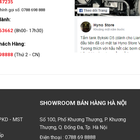
47235
hính gọi số: 0788 698 888
Hành:
63662
(8h00- 17h30)
hách Hàng:
98888
(Thứ 2 - CN)
SHOWROOM BÁN HÀNG HÀ NỘI
GPKD - MST
Số 100, Phố Khương Thượng, P. Khương
Thượng, Q. Đống Đa, Tp. Hà Nội
ấp
Điện thoại :
0788 69 8888