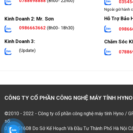
0788698888
(8h00- 22h00)
03545
Ngoài giờ hành c
Hỗ Trợ Bảo 
Kinh Doanh 2: Mr. Sơn
0986663662
(8h00- 18h30)
09866
Kinh Doanh 3:
Chăm Sóc K
(Update)
07886
CÔNG TY CỔ PHẦN CÔNG NGHỆ MÁY TÍNH HYNO
©2010 - 2022 - Công ty cổ phần công nghệ máy tính Hyno / 
số:
0109551608 Do Sở Kế Hoạch Và Đầu Tư Thành Phố Hà Nội C