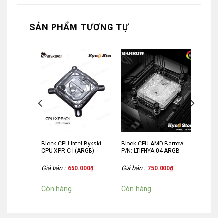
SẢN PHẨM TƯƠNG TỰ
el Barrow
Block CPU Intel Bykski
Block CPU AMD Barrow
ARGB (Full
CPU-XPR-C-I (ARGB)
P/N: LTIFHYA-04 ARGB
Giá bán :
Giá bán :
.000
₫
650.000
₫
750.000
₫
Còn hàng
Còn hàng