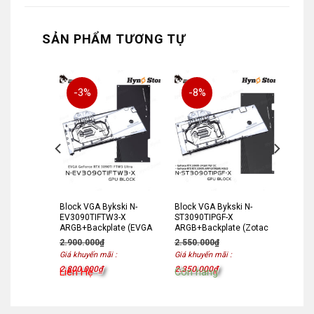
SẢN PHẨM TƯƠNG TỰ
-3%
-8%
ski N-
Block VGA Bykski N-
Block VGA Bykski N-
EV3090TIFTW3-X
ST3090TIPGF-X
ate
ARGB+Backplate (EVGA
ARGB+Backplate (Zotac
5000)
3090TI)
3090TI)
2.900.000
₫
2.550.000
₫
:
Giá khuyến mãi :
Giá khuyến mãi :
2.800.000
₫
2.350.000
₫
Liên Hệ
Còn hàng