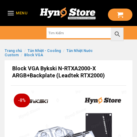
Skip
to
MENU
content
Trang chủ
/
Tản Nhiệt - Cooling
/
Tản Nhiệt Nước
Custom
/
Block VGA
Block VGA Bykski N-RTXA2000-X
ARGB+Backplate (Leadtek RTX2000)
-8%