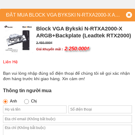
ĐẶT MUA BLOCK VGA BYKSKI N-RTXA2000-X ARGB+BACKPLATE (LEADTEK RTX2000)
Block VGA Bykski N-RTXA2000-X
ARGB+Backplate (Leadtek RTX2000)
2.450.000
₫
2.250.000
₫
Giá khuyến mãi :
Liên Hệ
Bạn vui lòng nhập đúng số điện thoại để chúng tôi sẽ gọi xác nhận
đơn hàng trước khi giao hàng. Xin cảm ơn!
Thông tin người mua
Anh
Chị