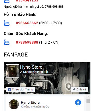
0354547235
Ngoài giờ hành chính gọi số: 0788 698 888
Hỗ Trợ Bảo Hành:
0986663662
(8h00- 17h30)
Chăm Sóc Khách Hàng:
0788698888
(Thứ 2 - CN)
FANPAGE