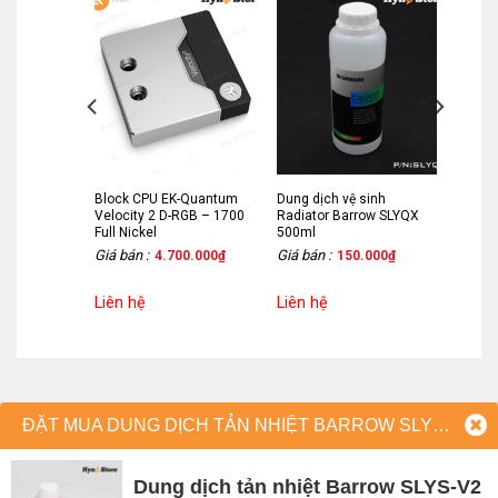
sair Hydro
Block CPU EK-Quantum
Dung dịch vệ sinh
 Silver
Velocity 2 D-RGB – 1700
Radiator Barrow SLYQX
Full Nickel
500ml
Giá bán :
Giá bán :
90.000
₫
4.700.000
₫
150.000
₫
Liên hệ
Liên hệ
ĐẶT MUA DUNG DỊCH TẢN NHIỆT BARROW SLYS-V2 500ML (RED)
Dung dịch tản nhiệt Barrow SLYS-V2