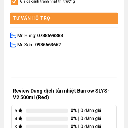
Giá cả cạnh tranh nhất thị trường
TƯ VẤN HỖ TRỢ
Mr. Hưng:
0788698888
Mr. Sơn :
0986663662
Review Dung dịch tản nhiệt Barrow SLYS-
V2 500ml (Red)
0%
| 0 đánh giá
5
0%
| 0 đánh giá
4
0%
| 0 đánh giá
3