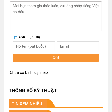
Anh
Chị
GỬI
Chưa có bình luận nào
THÔNG SỐ KỸ THUẬT
TIN XEM NHIỀU