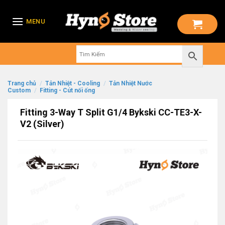
Skip
to
MENU
content
Trang chủ
/
Tản Nhiệt - Cooling
/
Tản Nhiệt Nước
Custom
/
Fitting - Cút nối ống
Fitting 3-Way T Split G1/4 Bykski CC-TE3-X-
V2 (Silver)