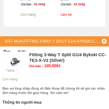
Giá bán :
Giá bán :
000
₫
50.000
₫
45.000
₫
Còn hàng
Liên hệ
ĐẶT MUA FITTING 3-WAY T SPLIT G1/4 BYKSKI CC-TE3-X-V2 (SILVER)
Fitting 3-Way T Split G1/4 Bykski CC-
TE3-X-V2 (Silver)
105.000
₫
Giá bán :
Còn hàng
Bạn vui lòng nhập đúng số điện thoại để chúng tôi sẽ gọi xác nhận
đơn hàng trước khi giao hàng. Xin cảm ơn!
Thông tin người mua