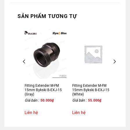
SẢN PHẨM TƯƠNG TỰ
er M-FM
Fitting Extender M-FM
Fitting Extender M-FM
B-EXJ-10
15mm Bykski B-EXJ-15
15mm Bykski B-EXJ-15
(Gray)
(White)
Giá bán :
Giá bán :
000
₫
50.000
₫
55.000
₫
Liên hệ
Liên hệ