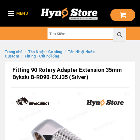
Skip
to
MENU
content
Trang chủ
/
Tản Nhiệt - Cooling
/
Tản Nhiệt Nước
Custom
/
Fitting - Cút nối ống
Fitting 90 Rotary Adapter Extension 35mm
Bykski B-RD90-EXJ35 (Silver)