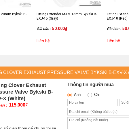
M 20mm Bykski B-
Fitting Extender M-FM 15mm Bykski B-
Fitting Exten
EXJ-15 (Gray)
EXJ-10 (Red)
50.000
₫
50.
Giá bán :
Giá bán :
Liên hệ
Liên hệ
NG CLOVER EXHAUST PRESSURE VALVE BYKSKI B-EXV-X 
Thông tin người mua
ting Clover Exhaust
ssure Valve Bykski B-
Anh
Chị
-X (White)
115.000
₫
bán :
g số điện thoại để chúng tôi sẽ