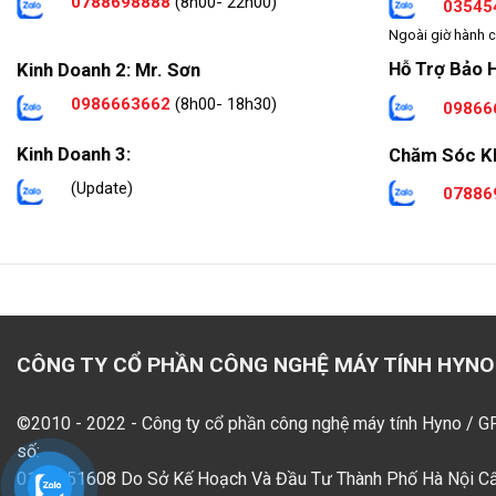
0788698888
(8h00- 22h00)
03545
Ngoài giờ hành c
Hỗ Trợ Bảo 
Kinh Doanh 2: Mr. Sơn
0986663662
(8h00- 18h30)
09866
Kinh Doanh 3:
Chăm Sóc K
(Update)
07886
CÔNG TY CỔ PHẦN CÔNG NGHỆ MÁY TÍNH HYNO
©2010 - 2022 - Công ty cổ phần công nghệ máy tính Hyno / 
số:
0109551608 Do Sở Kế Hoạch Và Đầu Tư Thành Phố Hà Nội C