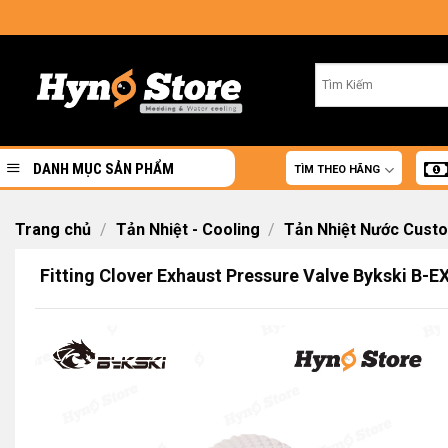
Skip
to
content
DANH MỤC SẢN PHẨM
TÌM THEO HÃNG
Trang chủ
/
Tản Nhiệt - Cooling
/
Tản Nhiệt Nước Cust
Fitting Clover Exhaust Pressure Valve Bykski B-E