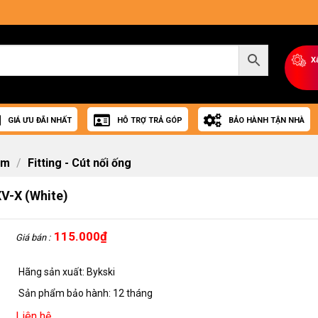
X
GIÁ ƯU ĐÃI NHẤT
HỖ TRỢ TRẢ GÓP
BẢO HÀNH TẬN NHÀ
om
/
Fitting - Cút nối ống
XV-X (White)
115.000
₫
Giá bán :
Hãng sản xuất: Bykski
Sản phẩm bảo hành: 12 tháng
Liên hệ