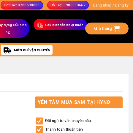
Đăng nhập / Đăng ký
Hotline: 0788698888
Hỗ Trợ: 0986663662
ây dựng
cấu hình
C
ấu hình tản nhiệt nước
Giỏ hàng
PC
MIỄN PHÍ VẬN CHUYỂN
YÊN TÂM MUA SẮM TẠI HYNO
STORE
Đội ngũ tư vấn chuyên sâu
Thanh toán thuận tiện