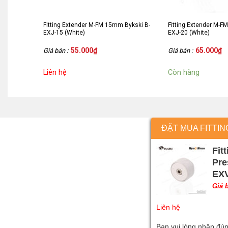
Fitting Extender M-FM 15mm Bykski B-
Fitting Extender M-F
EXJ-15 (White)
EXJ-20 (White)
55.000
₫
65.000
₫
Giá bán :
Giá bán :
Liên hệ
Còn hàng
ĐẶT MUA FITTI
Fit
Pre
EXV
Giá 
Liên hệ
Bạn vui lòng nhập đún