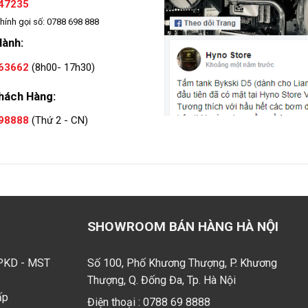
47235
hính gọi số: 0788 698 888
Hành:
63662
(8h00- 17h30)
hách Hàng:
98888
(Thứ 2 - CN)
SHOWROOM BÁN HÀNG HÀ NỘI
GPKD - MST
Số 100, Phố Khương Thượng, P. Khương
Thượng, Q. Đống Đa, Tp. Hà Nội
ấp
Điện thoại :
0788 69 8888