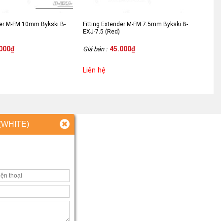
der M-FM 10mm Bykski B-
Fitting Extender M-FM 7.5mm Bykski B-
EXJ-7.5 (Red)
000
₫
45.000
₫
Giá bán :
Liên hệ
(WHITE)