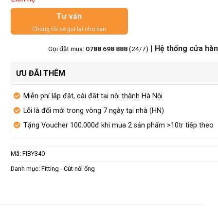
Tư vấn
Chúng tôi sẽ gọi lại cho bạn
|
Hệ thống cửa hà
Gọi đặt mua:
0788 698 888
(24/7)
ƯU ĐÃI THÊM
Miễn phí lắp đặt, cài đặt tại nội thành Hà Nội
Lỗi là đổi mới trong vòng 7 ngày tại nhà (HN)
Tặng Voucher 100.000đ khi mua 2 sản phẩm >10tr tiếp theo
Mã:
FIBY340
Danh mục:
Fitting - Cút nối ống