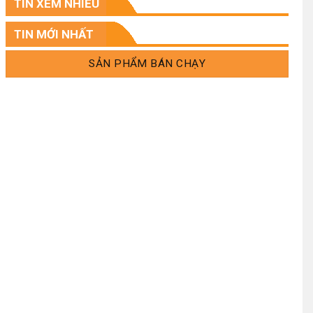
TIN XEM NHIỀU
.
TIN MỚI NHẤT
SẢN PHẨM BÁN CHẠY