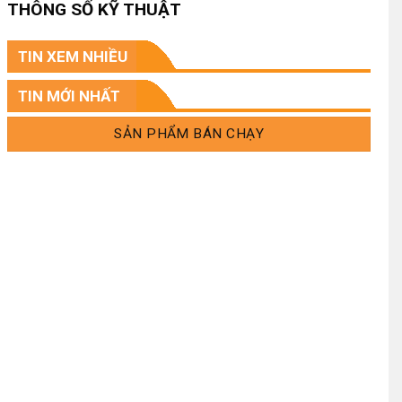
THÔNG SỐ KỸ THUẬT
.
TIN XEM NHIỀU
.
TIN MỚI NHẤT
SẢN PHẨM BÁN CHẠY