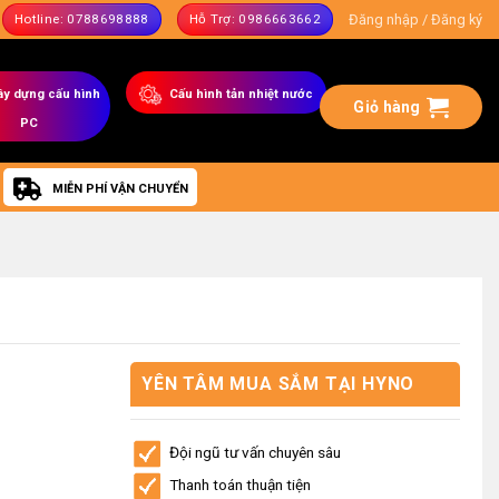
Đăng nhập / Đăng ký
Hotline: 0788698888
Hỗ Trợ: 0986663662
ây dựng
cấu hình
C
ấu hình tản nhiệt nước
Giỏ hàng
PC
MIỄN PHÍ VẬN CHUYỂN
YÊN TÂM MUA SẮM TẠI HYNO
STORE
Đội ngũ tư vấn chuyên sâu
Thanh toán thuận tiện