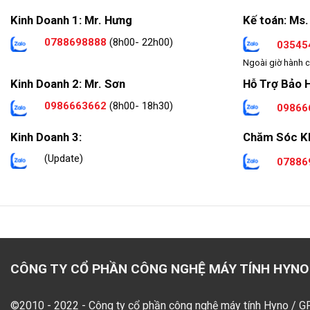
Kinh Doanh 1: Mr. Hưng
Kế toán: Ms.
0788698888
(8h00- 22h00)
03545
Ngoài giờ hành c
Hỗ Trợ Bảo 
Kinh Doanh 2: Mr. Sơn
0986663662
(8h00- 18h30)
09866
Kinh Doanh 3:
Chăm Sóc K
(Update)
07886
CÔNG TY CỔ PHẦN CÔNG NGHỆ MÁY TÍNH HYNO
©2010 - 2022 - Công ty cổ phần công nghệ máy tính Hyno / 