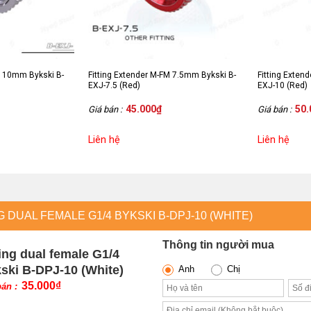
M 10mm Bykski B-
Fitting Extender M-FM 7.5mm Bykski B-
Fitting Exten
EXJ-7.5 (Red)
EXJ-10 (Red)
45.000
₫
50.
Giá bán :
Giá bán :
Liên hệ
Liên hệ
G DUAL FEMALE G1/4 BYKSKI B-DPJ-10 (WHITE)
Thông tin người mua
ting dual female G1/4
ski B-DPJ-10 (White)
Anh
Chị
35.000
₫
bán :