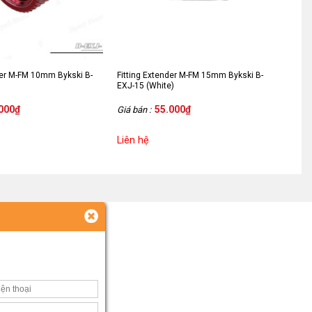
der M-FM 10mm Bykski B-
Fitting Extender M-FM 15mm Bykski B-
EXJ-15 (White)
000
₫
55.000
₫
Giá bán :
Liên hệ