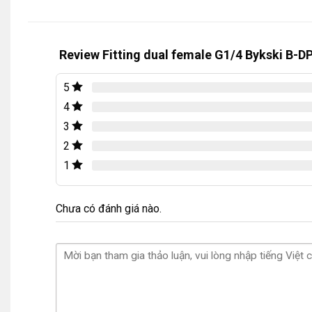
Review Fitting dual female G1/4 Bykski B-D
5
4
3
2
1
Chưa có đánh giá nào.