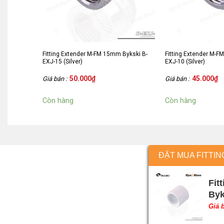
Fitting Extender M-FM 15mm Bykski B-
Fitting Extender M-F
EXJ-15 (Silver)
EXJ-10 (Silver)
50.000
₫
45.000
₫
Giá bán :
Giá bán :
Còn hàng
Còn hàng
ĐẶT MUA FITTIN
Fit
Byk
Giá 