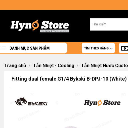
Skip
to
content
DANH MỤC SẢN PHẨM
TÌM THEO HÃNG
Trang chủ
/
Tản Nhiệt - Cooling
/
Tản Nhiệt Nước Cust
Fitting dual female G1/4 Bykski B-DPJ-10 (White)