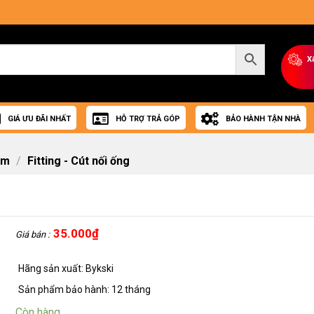
X
GIÁ ƯU ĐÃI NHẤT
HỖ TRỢ TRẢ GÓP
BẢO HÀNH TẬN NHÀ
om
/
Fitting - Cút nối ống
35.000
₫
Giá bán :
Hãng sản xuất: Bykski
Sản phẩm bảo hành: 12 tháng
Còn hàng