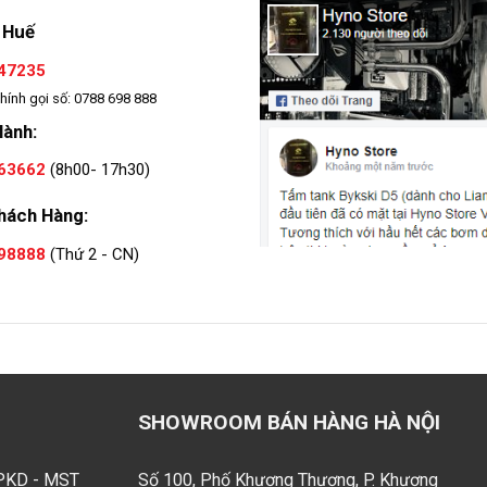
 Huế
47235
hính gọi số: 0788 698 888
Hành:
63662
(8h00- 17h30)
hách Hàng:
98888
(Thứ 2 - CN)
SHOWROOM BÁN HÀNG HÀ NỘI
GPKD - MST
Số 100, Phố Khương Thượng, P. Khương