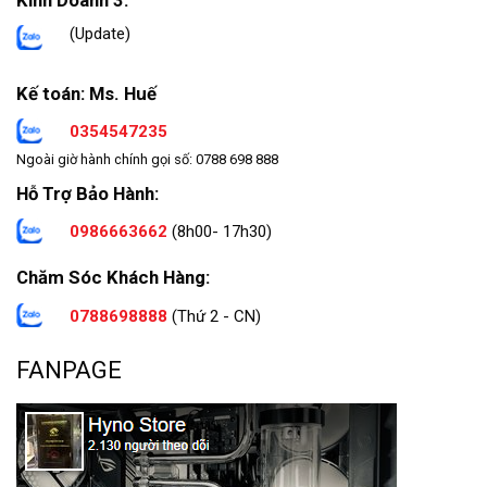
(Update)
Kế toán: Ms. Huế
0354547235
Ngoài giờ hành chính gọi số: 0788 698 888
Hỗ Trợ Bảo Hành:
0986663662
(8h00- 17h30)
Chăm Sóc Khách Hàng:
0788698888
(Thứ 2 - CN)
FANPAGE