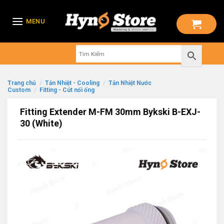
Skip
to
MENU
content
Trang chủ
/
Tản Nhiệt - Cooling
/
Tản Nhiệt Nước
Custom
/
Fitting - Cút nối ống
Fitting Extender M-FM 30mm Bykski B-EXJ-
30 (White)