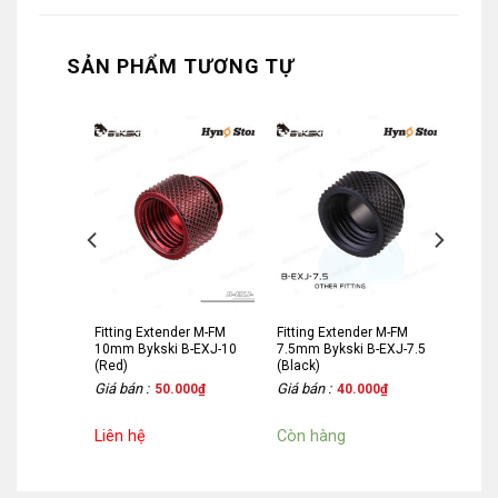
SẢN PHẨM TƯƠNG TỰ
er M-FM
Fitting Extender M-FM
Fitting Extender M-FM
B-EXJ-15
10mm Bykski B-EXJ-10
7.5mm Bykski B-EXJ-7.5
(Red)
(Black)
Giá bán :
Giá bán :
000
₫
50.000
₫
40.000
₫
Liên hệ
Còn hàng