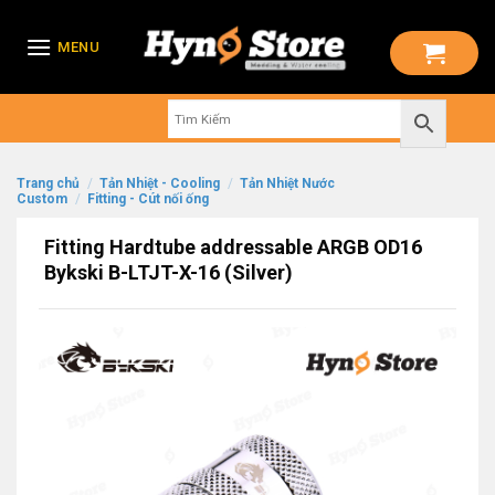
Skip
to
MENU
content
Trang chủ
/
Tản Nhiệt - Cooling
/
Tản Nhiệt Nước
Custom
/
Fitting - Cút nối ống
Fitting Hardtube addressable ARGB OD16
Bykski B-LTJT-X-16 (Silver)