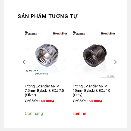
SẢN PHẨM TƯƠNG TỰ
er M-FM
Fitting Extender M-FM
Fitting Extender M-FM
B-EXJ-20
7.5mm Bykski B-EXJ-7.5
10mm Bykski B-EXJ-10
(Silver)
(Gray)
Giá bán :
Giá bán :
000
₫
40.000
₫
50.000
₫
Còn hàng
Liên hệ