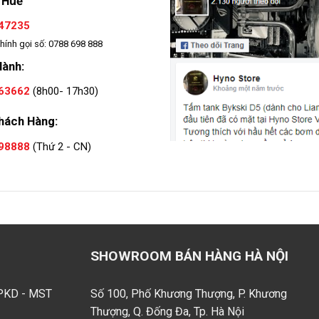
 Huế
47235
hính gọi số: 0788 698 888
Hành:
63662
(8h00- 17h30)
hách Hàng:
98888
(Thứ 2 - CN)
SHOWROOM BÁN HÀNG HÀ NỘI
GPKD - MST
Số 100, Phố Khương Thượng, P. Khương
Thượng, Q. Đống Đa, Tp. Hà Nội