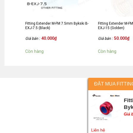
Fitting Extender M-FM 7.5mm Bykski B-
Fitting Extender M-F
EXJ-7.5 (Black)
EXJ-15 (Golden)
40.000
₫
50.000
₫
Giá bán :
Giá bán :
Còn hàng
Còn hàng
ĐẶT MUA FITTIN
Fit
Byk
Giá 
Liên hệ