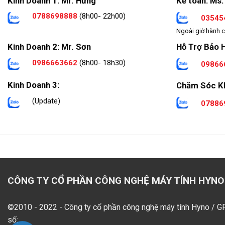
Kinh Doanh 1: Mr. Hưng
Kế toán: Ms.
0788698888
(8h00- 22h00)
03545
Ngoài giờ hành c
Hỗ Trợ Bảo 
Kinh Doanh 2: Mr. Sơn
0986663662
(8h00- 18h30)
09866
Kinh Doanh 3:
Chăm Sóc K
(Update)
07886
CÔNG TY CỔ PHẦN CÔNG NGHỆ MÁY TÍNH HYNO
©2010 - 2022 - Công ty cổ phần công nghệ máy tính Hyno / 
số: