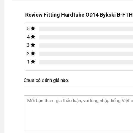
Review Fitting Hardtube OD14 Bykski B-FT
5
4
3
2
1
Chưa có đánh giá nào.