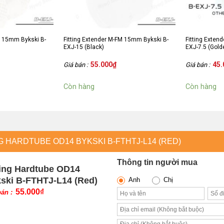
M 15mm Bykski B-
Fitting Extender M-FM 15mm Bykski B-
Fitting Exten
EXJ-15 (Black)
EXJ-7.5 (Gold
55.000
₫
45.
Giá bán :
Giá bán :
Còn hàng
Còn hàng
G HARDTUBE OD14 BYKSKI B-FTHTJ-L14 (RED)
Thông tin người mua
ting Hardtube OD14
ski B-FTHTJ-L14 (Red)
Anh
Chị
55.000
₫
bán :