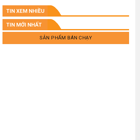
.
TIN XEM NHIỀU
.
TIN MỚI NHẤT
SẢN PHẨM BÁN CHẠY