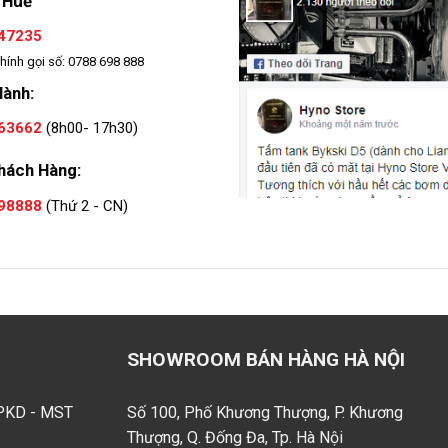
 Huế
47235
hính gọi số: 0788 698 888
Hành:
63662
(8h00- 17h30)
hách Hàng:
98888
(Thứ 2 - CN)
SHOWROOM BÁN HÀNG HÀ NỘI
GPKD - MST
Số 100, Phố Khương Thượng, P. Khương
Thượng, Q. Đống Đa, Tp. Hà Nội