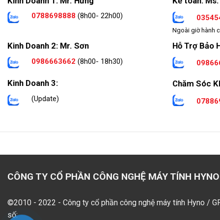
Kinh Doanh 1: Mr. Hưng
Kế toán: Ms.
0788698888
(8h00- 22h00)
03545
Ngoài giờ hành c
Hỗ Trợ Bảo 
Kinh Doanh 2: Mr. Sơn
0986663662
(8h00- 18h30)
09866
Kinh Doanh 3:
Chăm Sóc K
(Update)
07886
CÔNG TY CỔ PHẦN CÔNG NGHỆ MÁY TÍNH HYNO
©2010 - 2022 - Công ty cổ phần công nghệ máy tính Hyno / 
số: