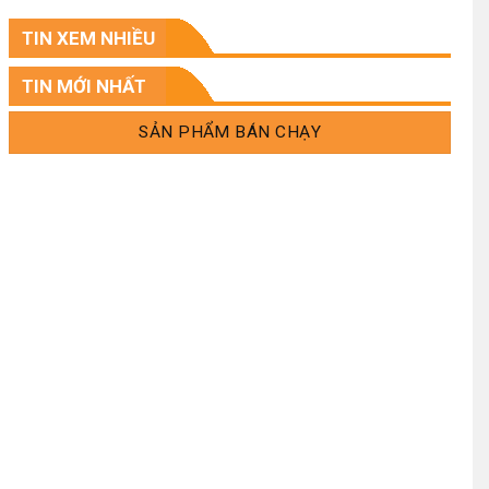
.
TIN XEM NHIỀU
.
TIN MỚI NHẤT
SẢN PHẨM BÁN CHẠY