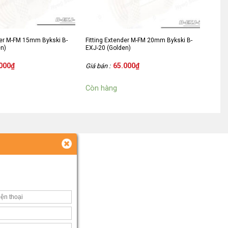
der M-FM 15mm Bykski B-
Fitting Extender M-FM 20mm Bykski B-
en)
EXJ-20 (Golden)
000
₫
65.000
₫
Giá bán :
Còn hàng