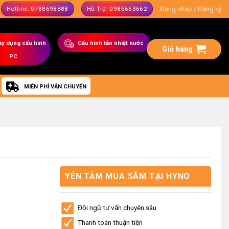
Đăng nhập / Đăng ký
Hotline: 0788698888
Hỗ Trợ: 0986663662
ây dựng
cấu hình
C
ấu hình tản nhiệt nước
Giỏ hàng
PC
MIỄN PHÍ VẬN CHUYỂN
YÊN TÂM MUA SẮM TẠI HYNO
STORE
Đội ngũ tư vấn chuyên sâu
Thanh toán thuận tiện