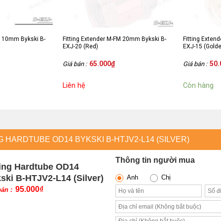
M 10mm Bykski B-
Fitting Extender M-FM 20mm Bykski B-
Fitting Exten
EXJ-20 (Red)
EXJ-15 (Gold
65.000
₫
50.
Giá bán :
Giá bán :
Liên hệ
Còn hàng
G HARDTUBE OD14 BYKSKI B-HTJV2-L14 (SILVER)
Thông tin người mua
ting Hardtube OD14
ski B-HTJV2-L14 (Silver)
Anh
Chị
95.000
₫
bán :