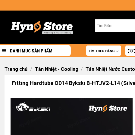
Skip
to
content
DANH MỤC SẢN PHẨM
TÌM THEO HÃNG
Trang chủ
/
Tản Nhiệt - Cooling
/
Tản Nhiệt Nước Cust
Fitting Hardtube OD14 Bykski B-HTJV2-L14 (Silve