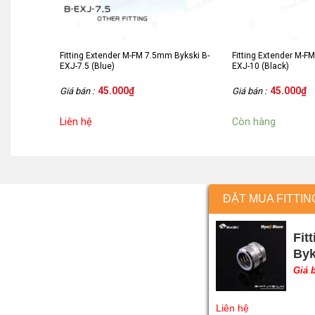
Fitting Extender M-FM 7.5mm Bykski B-
Fitting Extender M-F
EXJ-7.5 (Blue)
EXJ-10 (Black)
45.000
₫
45.000
₫
Giá bán :
Giá bán :
Liên hệ
Còn hàng
ĐẶT MUA FITTIN
Fit
Byk
Giá 
Liên hệ