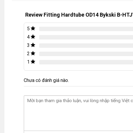
Review Fitting Hardtube OD14 Bykski B-HTJ
5
4
3
2
1
Chưa có đánh giá nào.