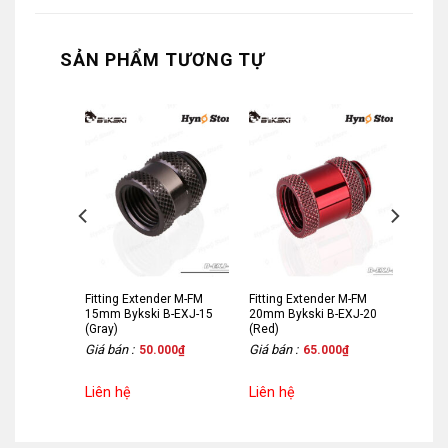
SẢN PHẨM TƯƠNG TỰ
er M-FM
Fitting Extender M-FM
Fitting Extender M-FM
B-EXJ-20
15mm Bykski B-EXJ-15
20mm Bykski B-EXJ-20
(Gray)
(Red)
Giá bán :
Giá bán :
000
₫
50.000
₫
65.000
₫
Liên hệ
Liên hệ