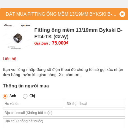
ĐẶT MUA FITTING ỐNG MỀM 13/19MM BYKSKI B-FT4-TK (GRAY)
Fitting ống mềm 13/19mm Bykski B-
FT4-TK (Gray)
75.000
₫
Giá bán :
Liên hệ
Bạn vui lòng nhập đúng số điện thoại để chúng tôi sẽ gọi xác nhận
đơn hàng trước khi giao hàng. Xin cảm ơn!
Thông tin người mua
Anh
Chị