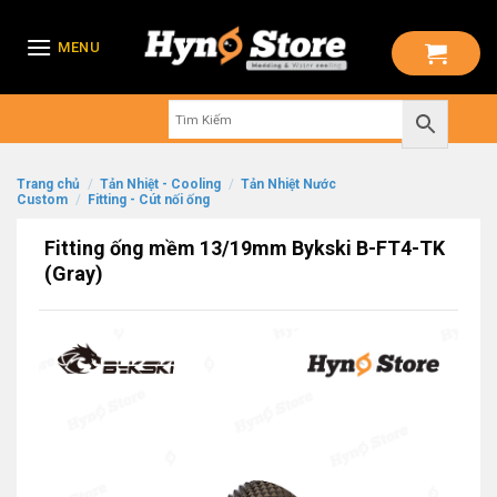
Skip
to
MENU
content
Trang chủ
/
Tản Nhiệt - Cooling
/
Tản Nhiệt Nước
Custom
/
Fitting - Cút nối ống
Fitting ống mềm 13/19mm Bykski B-FT4-TK
(Gray)