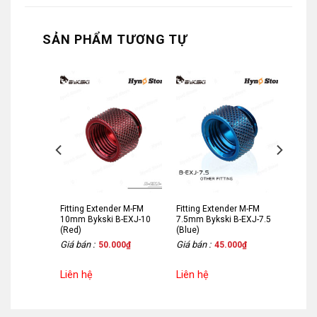
SẢN PHẨM TƯƠNG TỰ
er M-FM
Fitting Extender M-FM
Fitting Extender M-FM
B-EXJ-10
10mm Bykski B-EXJ-10
7.5mm Bykski B-EXJ-7.5
(Red)
(Blue)
Giá bán :
Giá bán :
000
₫
50.000
₫
45.000
₫
Liên hệ
Liên hệ