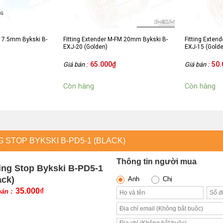
M 7.5mm Bykski B-
Fitting Extender M-FM 20mm Bykski B-
Fitting Exten
EXJ-20 (Golden)
EXJ-15 (Gold
65.000
₫
50.
Giá bán :
Giá bán :
Còn hàng
Còn hàng
G STOP BYKSKI B-PD5-1 (BLACK)
Thông tin người mua
ting Stop Bykski B-PD5-1
ack)
Anh
Chị
35.000
₫
bán :