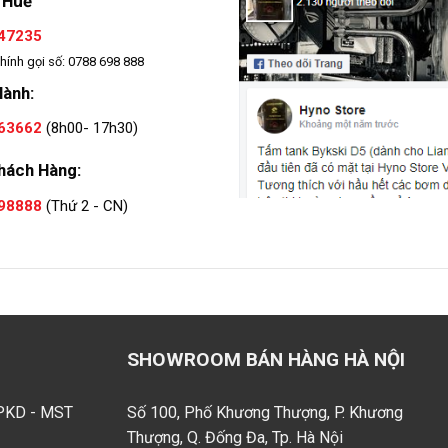
 Huế
47235
hính gọi số: 0788 698 888
Hành:
63662
(8h00- 17h30)
hách Hàng:
98888
(Thứ 2 - CN)
SHOWROOM BÁN HÀNG HÀ NỘI
GPKD - MST
Số 100, Phố Khương Thượng, P. Khương
Thượng, Q. Đống Đa, Tp. Hà Nội