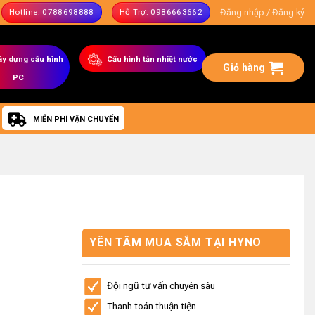
Đăng nhập / Đăng ký
Hotline: 0788698888
Hỗ Trợ: 0986663662
ây dựng
cấu hình
C
ấu hình tản nhiệt nước
Giỏ hàng
PC
MIỄN PHÍ VẬN CHUYỂN
YÊN TÂM MUA SẮM TẠI HYNO
STORE
Đội ngũ tư vấn chuyên sâu
Thanh toán thuận tiện