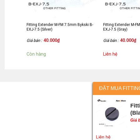
Fitting Extender M-FM 7.5mm Bykski B-
Fitting Extender M-F
EXJ-7.5 (Silver)
EXJ-7.5 (Gray)
40.000
₫
40.000
₫
Giá bán :
Giá bán :
Còn hàng
Liên hệ
ĐẶT MUA FITTIN
Fit
(Bl
Giá 
Liên hệ