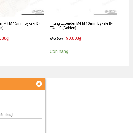
der M-FM 15mm Bykski B-
Fitting Extender M-FM 10mm Bykski B-
en)
EXJ-10 (Golden)
000
₫
50.000
₫
Giá bán :
Còn hàng