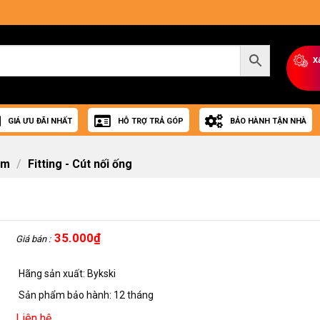
X
GIÁ ƯU ĐÃI NHẤT
HỖ TRỢ TRẢ GÓP
BẢO HÀNH TẬN NHÀ
om
/
Fitting - Cút nối ống
35.000
₫
Giá bán :
Hãng sản xuất: Bykski
Sản phẩm bảo hành: 12 tháng
Liên hệ