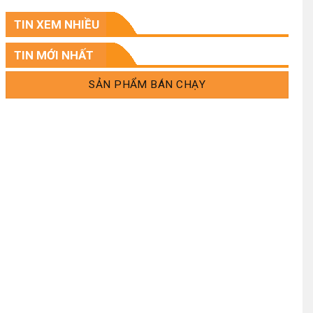
.
TIN XEM NHIỀU
.
TIN MỚI NHẤT
SẢN PHẨM BÁN CHẠY