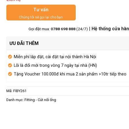
Tư vấn
Chúng tôi sẽ gọi lại cho bạn
|
Hệ thống cửa hà
Gọi đặt mua:
0788 698 888
(24/7)
ƯU ĐÃI THÊM
Miễn phí lắp đặt, cài đặt tại nội thành Hà Nội
Lỗi là đổi mới trong vòng 7 ngày tại nhà (HN)
Tặng Voucher 100.000đ khi mua 2 sản phẩm >10tr tiếp theo
Mã:
FIBY261
Danh mục:
Fitting - Cút nối ống