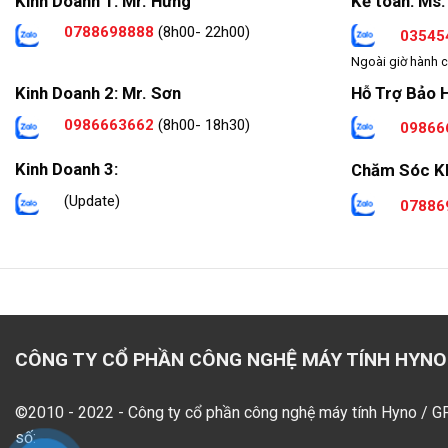
Kinh Doanh 1: Mr. Hưng
Kế toán: Ms.
0788698888
(8h00- 22h00)
03545
Ngoài giờ hành c
Hỗ Trợ Bảo 
Kinh Doanh 2: Mr. Sơn
0986663662
(8h00- 18h30)
09866
Kinh Doanh 3:
Chăm Sóc K
(Update)
07886
CÔNG TY CỔ PHẦN CÔNG NGHỆ MÁY TÍNH HYNO
©2010 - 2022 - Công ty cổ phần công nghệ máy tính Hyno / 
số: