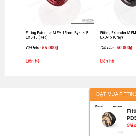
Fitting Extender M-FM 15mm Bykski B-
Fitting Extender M-F
EXJ-15 (Red)
EXJ-15 (Gray)
55.000
₫
50.000
₫
Giá bán :
Giá bán :
Liên hệ
Liên hệ
ĐẶT MUA FITTIN
Fit
PD5
Giá 