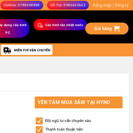
Đăng nhập / Đăng ký
Hotline: 0788698888
Hỗ Trợ: 0986663662
ây dựng
cấu hình
C
ấu hình tản nhiệt nước
Giỏ hàng
PC
MIỄN PHÍ VẬN CHUYỂN
YÊN TÂM MUA SẮM TẠI HYNO
STORE
Đội ngũ tư vấn chuyên sâu
Thanh toán thuận tiện