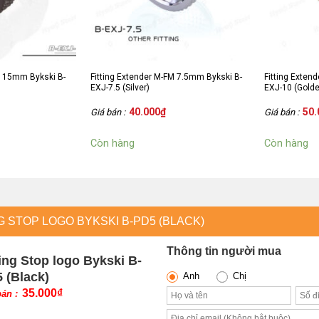
M 15mm Bykski B-
Fitting Extender M-FM 7.5mm Bykski B-
Fitting Exten
EXJ-7.5 (Silver)
EXJ-10 (Gold
40.000
₫
50.
Giá bán :
Giá bán :
Còn hàng
Còn hàng
G STOP LOGO BYKSKI B-PD5 (BLACK)
Thông tin người mua
ting Stop logo Bykski B-
 (Black)
Anh
Chị
35.000
₫
bán :