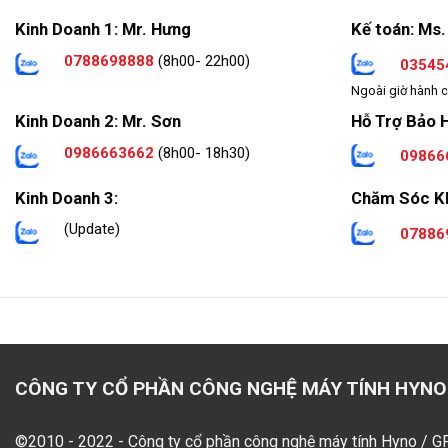
Kinh Doanh 1: Mr. Hưng
Kế toán: Ms.
0788698888
(8h00- 22h00)
03545
Ngoài giờ hành c
Hỗ Trợ Bảo 
Kinh Doanh 2: Mr. Sơn
0986663662
(8h00- 18h30)
09866
Kinh Doanh 3:
Chăm Sóc K
(Update)
07886
CÔNG TY CỔ PHẦN CÔNG NGHỆ MÁY TÍNH HYNO
©2010 - 2022 - Công ty cổ phần công nghệ máy tính Hyno / 