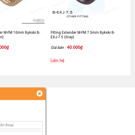
der M-FM 10mm Bykski B-
Fitting Extender M-FM 7.5mm Bykski B-
en)
EXJ-7.5 (Gray)
000
₫
40.000
₫
Giá bán :
Liên hệ