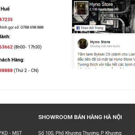
 Huế
47235
hính gọi số: 0788 698 888
Hành:
63662
(8h00- 17h30)
hách Hàng:
98888
(Thứ 2 - CN)
SHOWROOM BÁN HÀNG HÀ NỘI
GPKD - MST
Số 100, Phố Khương Thượng, P. Khương