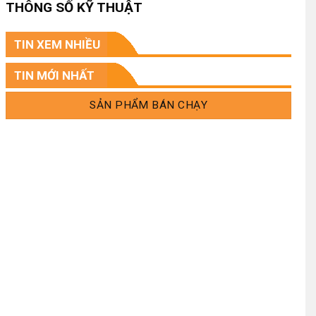
THÔNG SỐ KỸ THUẬT
.
TIN XEM NHIỀU
.
TIN MỚI NHẤT
SẢN PHẨM BÁN CHẠY