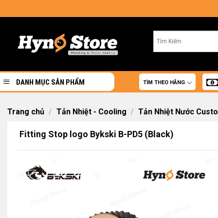
Skip
to
content
DANH MỤC SẢN PHẨM
TÌM THEO HÃNG
Trang chủ
/
Tản Nhiệt - Cooling
/
Tản Nhiệt Nước Cust
Fitting Stop logo Bykski B-PD5 (Black)