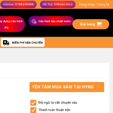
Đăng nhập / Đăng ký
Hotline: 0788698888
Hỗ Trợ: 0986663662
ây dựng
cấu hình
C
ấu hình tản nhiệt nước
Giỏ hàng
PC
MIỄN PHÍ VẬN CHUYỂN
YÊN TÂM MUA SẮM TẠI HYNO
STORE
Đội ngũ tư vấn chuyên sâu
Thanh toán thuận tiện