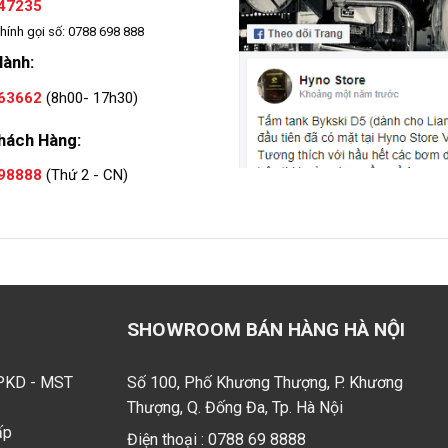
47235
hính gọi số: 0788 698 888
Hành:
63662
(8h00- 17h30)
hách Hàng:
98888
(Thứ 2 - CN)
SHOWROOM BÁN HÀNG HÀ NỘI
GPKD - MST
Số 100, Phố Khương Thượng, P. Khương
Thượng, Q. Đống Đa, Tp. Hà Nội
ấp
Điện thoại :
0788 69 8888