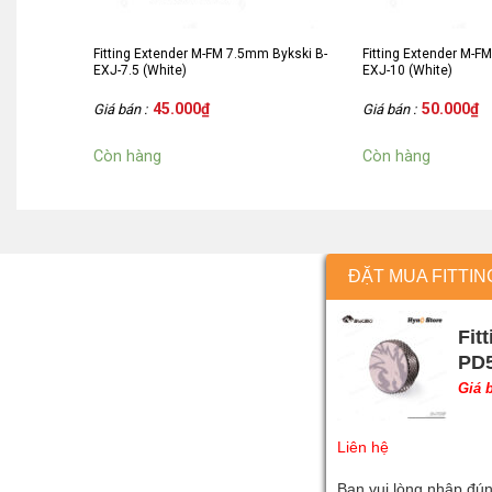
Fitting Extender M-FM 7.5mm Bykski B-
Fitting Extender M-F
EXJ-7.5 (White)
EXJ-10 (White)
45.000
₫
50.000
₫
Giá bán :
Giá bán :
Còn hàng
Còn hàng
ĐẶT MUA FITTIN
Fit
PD5
Giá 
Liên hệ
Bạn vui lòng nhập đún