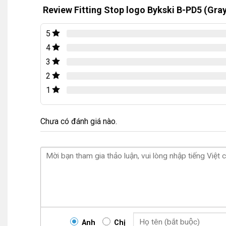
Review Fitting Stop logo Bykski B-PD5 (Gra
5
4
3
2
1
Chưa có đánh giá nào.
Anh
Chị