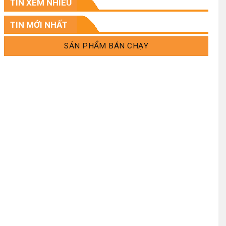
TIN XEM NHIỀU
.
TIN MỚI NHẤT
SẢN PHẨM BÁN CHẠY