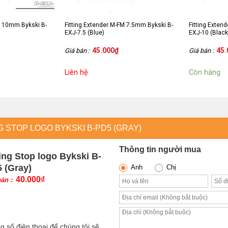
M 10mm Bykski B-
Fitting Extender M-FM 7.5mm Bykski B-
Fitting Exten
EXJ-7.5 (Blue)
EXJ-10 (Black
45.000
₫
45.
Giá bán :
Giá bán :
Liên hệ
Còn hàng
G STOP LOGO BYKSKI B-PD5 (GRAY)
Thông tin người mua
ting Stop logo Bykski B-
 (Gray)
Anh
Chị
40.000
₫
bán :
g số điện thoại để chúng tôi sẽ