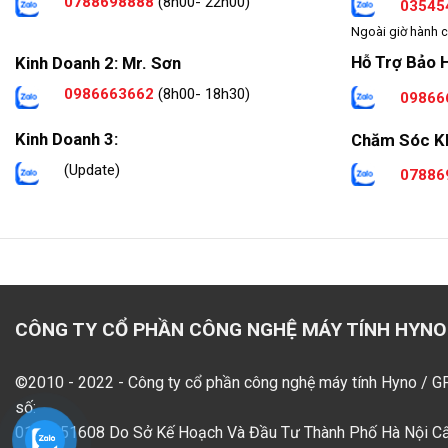
0788698888
(8h00- 22h00)
03545
Ngoài giờ hành c
Hỗ Trợ Bảo 
Kinh Doanh 2: Mr. Sơn
0986663662
(8h00- 18h30)
09866
Kinh Doanh 3:
Chăm Sóc K
(Update)
07886
CÔNG TY CỔ PHẦN CÔNG NGHỆ MÁY TÍNH HYNO
©2010 - 2022 - Công ty cổ phần công nghệ máy tính Hyno / 
số:
0109551608 Do Sở Kế Hoạch Và Đầu Tư Thành Phố Hà Nội C