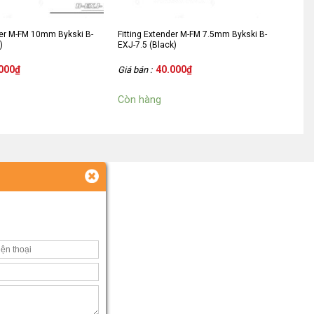
der M-FM 10mm Bykski B-
Fitting Extender M-FM 7.5mm Bykski B-
)
EXJ-7.5 (Black)
000
₫
40.000
₫
Giá bán :
Còn hàng