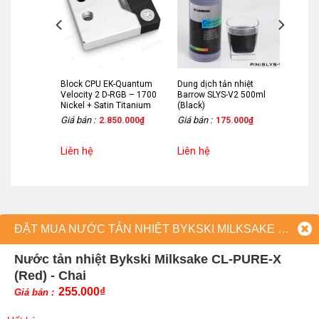
nhiệt
Block CPU EK-Quantum
Dung dịch tản nhiệt
V2 500ml
Velocity 2 D-RGB – 1700
Barrow SLYS-V2 500ml
Nickel + Satin Titanium
(Black)
Giá bán :
Giá bán :
.000
₫
2.850.000
₫
175.000
₫
Liên hệ
Liên hệ
ĐẶT MUA NƯỚC TẢN NHIỆT BYKSKI MILKSAKE CL-PURE-X (RED) - CHAI
Nước tản nhiệt Bykski Milksake CL-PURE-X
(Red) - Chai
255.000
₫
Giá bán :