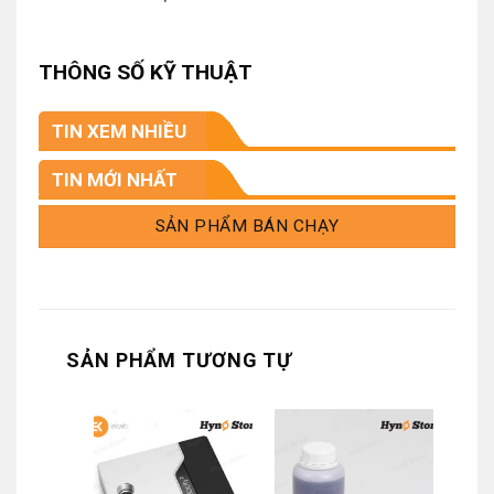
THÔNG SỐ KỸ THUẬT
TIN XEM NHIỀU
TIN MỚI NHẤT
SẢN PHẨM BÁN CHẠY
SẢN PHẨM TƯƠNG TỰ