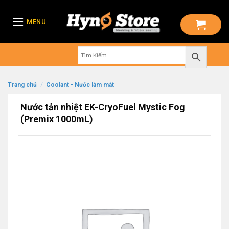
Skip
to
MENU
content
Trang chủ
/
Coolant - Nước làm mát
Nước tản nhiệt EK-CryoFuel Mystic Fog
(Premix 1000mL)