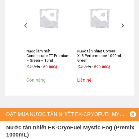
 EK-
Nước làm mát
Nước tản nhiệt Corsair
er Orange
Concentrate TT Premium
XL8 Performance 1000ml
mL)
– Green – 10ml
Green
Giá bán :
Giá bán :
.000
₫
60.000
₫
590.000
₫
Còn hàng
Liên hệ
ĐẶT MUA NƯỚC TẢN NHIỆT EK-CRYOFUEL MYSTIC FOG (PREMIX 1000ML)
Nước tản nhiệt EK-CryoFuel Mystic Fog (Premix
1000mL)