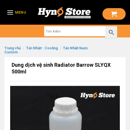
Skip
to
MENU
content
Trang chủ
/
Tản Nhiệt - Cooling
/
Tản Nhiệt Nước
Custom
Dung dịch vệ sinh Radiator Barrow SLYQX
500ml