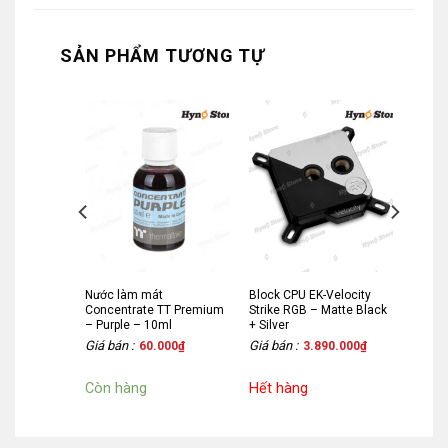
SẢN PHẨM TƯƠNG TỰ
Nước làm mát
Block CPU EK-Velocity
TT Premium
Concentrate TT Premium
Strike RGB – Matte Black
ml
– Purple – 10ml
+ Silver
Giá bán :
Giá bán :
.000
₫
60.000
₫
3.890.000
₫
Còn hàng
Hết hàng