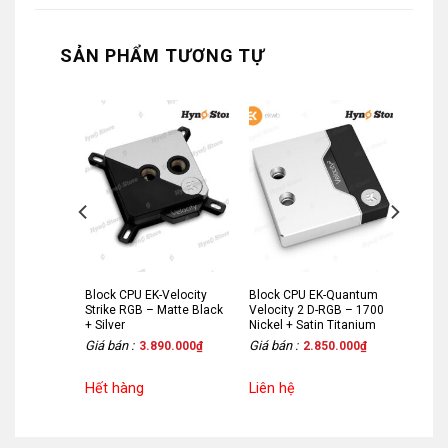
SẢN PHẨM TƯƠNG TỰ
-Quantum
Block CPU EK-Velocity
Block CPU EK-Quantum
RGB – 1700
Strike RGB – Matte Black
Velocity 2 D-RGB – 1700
+ Silver
Nickel + Satin Titanium
Giá bán :
Giá bán :
00.000
₫
3.890.000
₫
2.850.000
₫
Hết hàng
Liên hệ