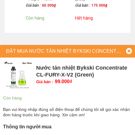
Giá bán :
Giá bán :
50.000
₫
60.000
₫
175.000
₫
Còn hàng
Hết hàng
ĐẶT MUA NƯỚC TẢN NHIỆT BYKSKI CONCENTRATE CL-FURY-X-V2 (GREEN)
Nước tản nhiệt Bykski Concentrate
CL-FURY-X-V2 (Green)
99.000
₫
Giá bán :
Còn hàng
Bạn vui lòng nhập đúng số điện thoại để chúng tôi sẽ gọi xác nhận
đơn hàng trước khi giao hàng. Xin cảm ơn!
Thông tin người mua