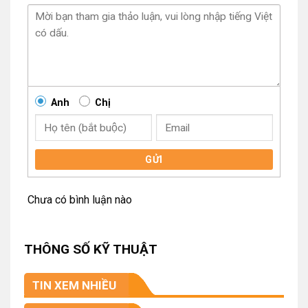
Anh
Chị
GỬI
Chưa có bình luận nào
THÔNG SỐ KỸ THUẬT
TIN XEM NHIỀU