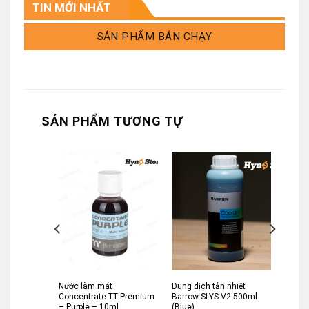
TIN MỚI NHẤT
SẢN PHẨM BÁN CHẠY
SẢN PHẨM TƯƠNG TỰ
-Quantum
Nước làm mát
Dung dịch tản nhiệt
 – Full
Concentrate TT Premium
Barrow SLYS-V2 500ml
– Purple – 10ml
(Blue)