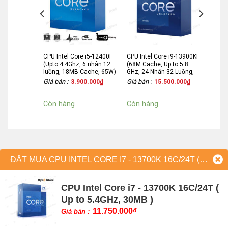
Nhân đồ họa tích hợp
Intel® UHD Graphics 770
e i9-12900K
CPU Intel Core i5-12400F
CPU Intel Core i9-13900KF
up to
(Upto 4.4Ghz, 6 nhân 12
(68M Cache, Up to 5.8
ân 24 luồng,
luồng, 18MB Cache, 65W)
GHz, 24 Nhân 32 Luồng,
125W) –
– Socket Intel LGA 1700)
125W, Socket 1700)
Giá bán :
Giá bán :
900.000
₫
3.900.000
₫
15.500.000
₫
GA
ke)
Còn hàng
Còn hàng
ĐẶT MUA CPU INTEL CORE I7 - 13700K 16C/24T ( UP TO 5.4GHZ, 30MB )
CPU Intel Core i7 - 13700K 16C/24T (
Up to 5.4GHz, 30MB )
11.750.000
₫
Giá bán :