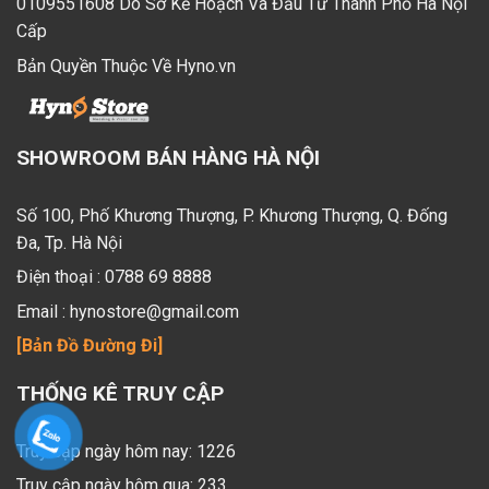
0109551608 Do Sở Kế Hoạch Và Đầu Tư Thành Phố Hà Nội
Cấp
Bản Quyền Thuộc Về Hyno.vn
SHOWROOM BÁN HÀNG HÀ NỘI
Số 100, Phố Khương Thượng, P. Khương Thượng, Q. Đống
Đa, Tp. Hà Nội
Điện thoại :
0788 69 8888
Email :
hynostore@gmail.com
[Bản Đồ Đường Đi]
THỐNG KÊ TRUY CẬP
Truy cập ngày hôm nay: 1226
Truy cập ngày hôm qua: 233