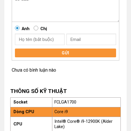
Mang cho mình tiền tố K, i9-12900K được trang bị thêm nhân đồ
họa tích hợp Intel UHD Graphics 770 giúp cải thiện khả năng xử
lý máy ảo, vô cùng hữu ích cho các nhà lập trình (developer).
Anh
Chị
GỬI
Chưa có bình luận nào
THÔNG SỐ KỸ THUẬT
Socket
FCLGA1700
Dòng CPU
Core i9
Intel® Core® i9-12900K (Alder
CPU
Lake)