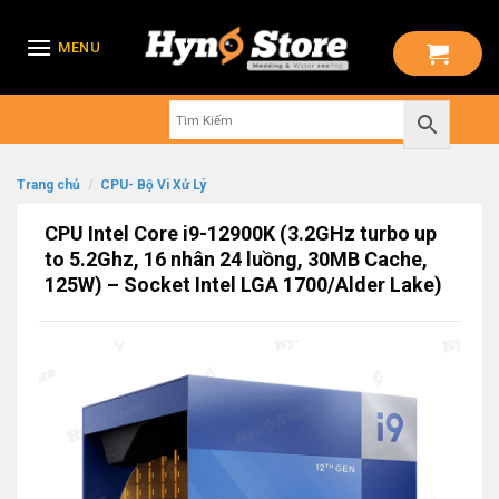
Skip
to
MENU
content
Trang chủ
/
CPU- Bộ Vi Xử Lý
CPU Intel Core i9-12900K (3.2GHz turbo up
to 5.2Ghz, 16 nhân 24 luồng, 30MB Cache,
125W) – Socket Intel LGA 1700/Alder Lake)