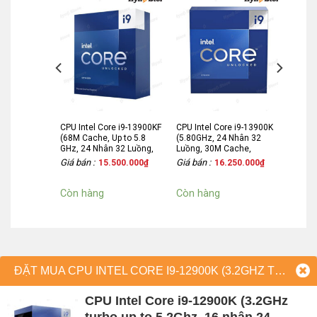
 i7 –
CPU Intel Core i9-13900KF
CPU Intel Core i9-13900K
T ( Up to
(68M Cache, Up to 5.8
(5.80GHz, 24 Nhân 32
)
GHz, 24 Nhân 32 Luồng,
Luồng, 30M Cache,
125W, Socket 1700)
Raptor Lake)
Giá bán :
Giá bán :
750.000
₫
15.500.000
₫
16.250.000
₫
Còn hàng
Còn hàng
ĐẶT MUA CPU INTEL CORE I9-12900K (3.2GHZ TURBO UP TO 5.2GHZ, 16 NHÂN 24 LUỒNG, 30MB CACHE, 125W) - SOCKET INTEL LGA 1700/ALDER LAKE)
CPU Intel Core i9-12900K (3.2GHz