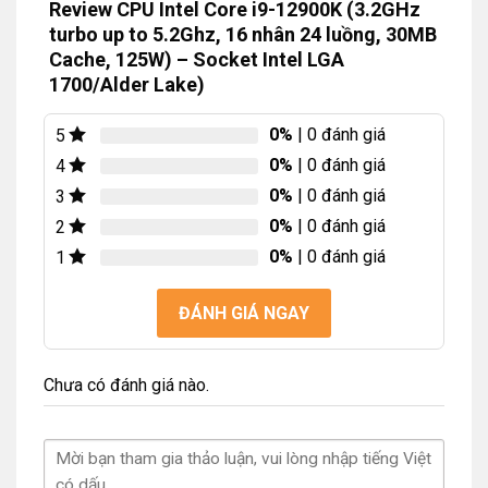
Review CPU Intel Core i9-12900K (3.2GHz
DDR5 mới nhất hiện nay trên i9-12900K.
turbo up to 5.2Ghz, 16 nhân 24 luồng, 30MB
Cache, 125W) – Socket Intel LGA
1700/Alder Lake)
0%
| 0 đánh giá
5
0%
| 0 đánh giá
4
0%
| 0 đánh giá
3
0%
| 0 đánh giá
2
0%
| 0 đánh giá
1
ĐÁNH GIÁ NGAY
Chưa có đánh giá nào.
Intel Core i9 12900K với tiền tố K