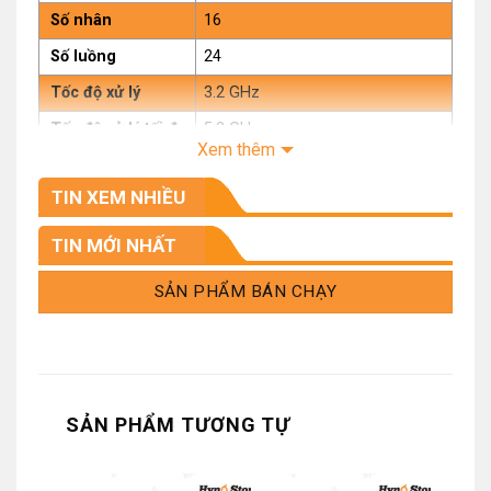
Số nhân
16
Số luồng
24
Tốc độ xử lý
3.2 GHz
Tốc độ xử lý tối đa
5.2 GHz
Xem thêm
Điện năng tiêu
125 W – 241 W
thụ
TIN XEM NHIỀU
Công nghệ CPU
Alder Lake
TIN MỚI NHẤT
Bộ nhớ đệm
30MB Intel® Smart Cache
SẢN PHẨM BÁN CHẠY
Bộ nhớ hỗ trợ tối
128GB
đa
Loại bộ nhớ
DDR4 / DDR5
Nhân đồ họa
Intel® UHD Graphics 770
SẢN PHẨM TƯƠNG TỰ