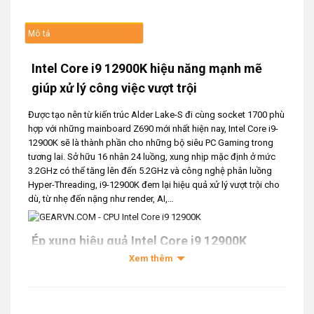
Mô tả
Intel Core i9 12900K hiệu năng mạnh mẽ
giúp xử lý công việc vượt trội
Được tạo nên từ kiến trúc Alder Lake-S đi cùng socket 1700 phù
hợp với những mainboard Z690 mới nhất hiện nay, Intel Core i9-
12900K sẽ là thành phần cho những bộ siêu PC Gaming trong
tương lai. Sở hữu 16 nhân 24 luồng, xung nhịp mặc định ở mức
3.2GHz có thể tăng lên đến 5.2GHz và công nghệ phân luồng
Hyper-Threading, i9-12900K đem lại hiệu quả xử lý vượt trội cho
dù, từ nhẹ đến nặng như render, AI,…
Ép xung hiệu quả Intel Core i9 12900K
Xem thêm
CPU Intel Core i9-12900K được sản xuất trên tiến trình 10nm và
có thể điều chỉnh hệ số nhân để unlock, giúp việc ép xung trở
nên đơn giản và hiệu quả hơn bao giờ hết. Khả năng ép xung
được củng cố cùng khả năng tương thích với những chuẩn RAM