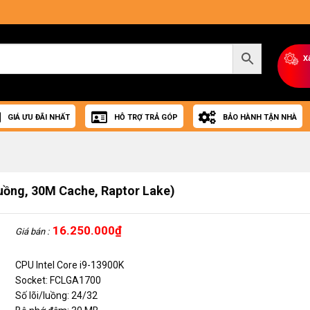
X
GIÁ ƯU ĐÃI NHẤT
HỖ TRỢ TRẢ GÓP
BẢO HÀNH TẬN NHÀ
Luồng, 30M Cache, Raptor Lake)
16.250.000
₫
Giá bán :
CPU Intel Core i9-13900K
Socket: FCLGA1700
Số lõi/luồng: 24/32