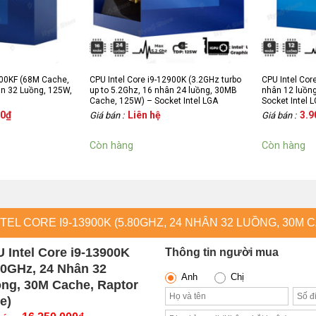
900KF (68M Cache,
CPU Intel Core i9-12900K (3.2GHz turbo
CPU Intel Cor
ân 32 Luồng, 125W,
up to 5.2Ghz, 16 nhân 24 luồng, 30MB
nhân 12 luồn
Cache, 125W) – Socket Intel LGA
Socket Intel 
1700/Alder Lake) 2nd
00
₫
Liên hệ
3.9
Giá bán :
Giá bán :
Còn hàng
Còn hàng
 Intel Core i9-13900K
Thông tin người mua
80GHz, 24 Nhân 32
Anh
Chị
ng, 30M Cache, Raptor
e)