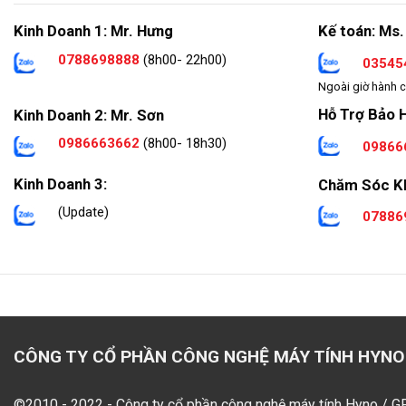
Kinh Doanh 1: Mr. Hưng
Kế toán: Ms.
0788698888
(8h00- 22h00)
03545
Ngoài giờ hành c
Hỗ Trợ Bảo 
Kinh Doanh 2: Mr. Sơn
0986663662
(8h00- 18h30)
09866
Kinh Doanh 3:
Chăm Sóc K
(Update)
07886
CÔNG TY CỔ PHẦN CÔNG NGHỆ MÁY TÍNH HYNO
©2010 - 2022 - Công ty cổ phần công nghệ máy tính Hyno / 