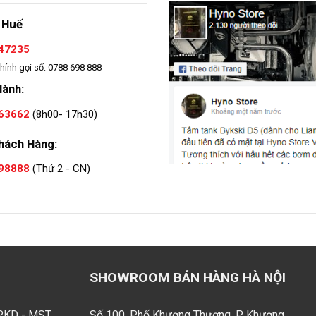
 Huế
47235
hính gọi số: 0788 698 888
Hành:
63662
(8h00- 17h30)
hách Hàng:
98888
(Thứ 2 - CN)
SHOWROOM BÁN HÀNG HÀ NỘI
GPKD - MST
Số 100, Phố Khương Thượng, P. Khương