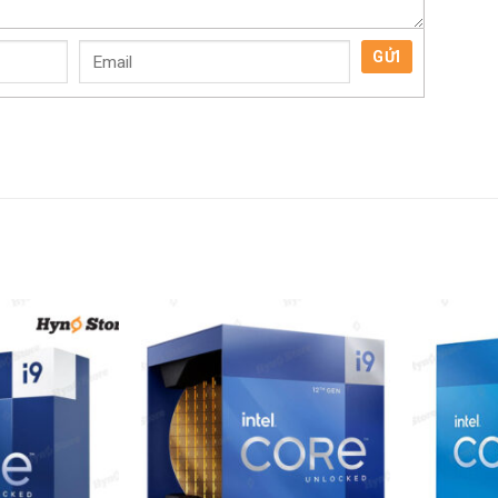
GỬI
a lõi, chủ yếu là nhờ vào 8 lõi E-core bổ sung mà dòng Alder Lake thế hệ
mỗi chu kỳ. Raptor Lake-S sở hữu 24 lõi và 32 luồng. Sự đầu tư hẳn hoi của