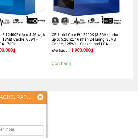
e i5-12400F (Upto 4.4Ghz, 6
CPU Intel Core i9-12900K (3.2GHz turbo
g, 18MB Cache, 65W) –
up to 5.2Ghz, 16 nhân 24 luồng, 30MB
LGA 1700)
Cache, 125W) – Socket Intel LGA
1700/Alder Lake)
00.000
₫
11.900.000
₫
Giá bán :
Còn hàng
ĐẶT MUA CPU INTEL CORE I9-13900K (5.80GHZ, 24 NHÂN 32 LUỒNG, 30M CACHE, RAPTOR LAKE)