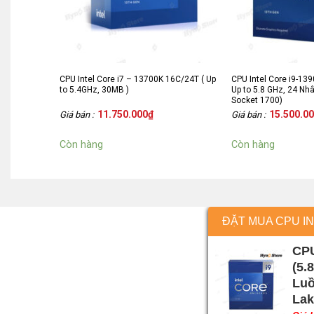
CPU Intel Core i7 – 13700K 16C/24T ( Up
CPU Intel Core i9-13
to 5.4GHz, 30MB )
Up to 5.8 GHz, 24 Nh
Socket 1700)
11.750.000
₫
15.500.0
Giá bán :
Giá bán :
Còn hàng
Còn hàng
CPU
(5.
Luồ
Lak