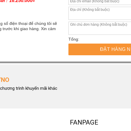
16.250.000
₫
bán :
g số điện thoại để chúng tôi sẽ
 trước khi giao hàng. Xin cảm
Tổng:
ĐẶT HÀNG 
YNO
 tần số 6GHz thông qua thử nghiệm đơn nhân của phần mềm CPU-Z. Người
chương trình khuyến mãi khác
. Một bộ tản nhiệt AIO là đủ, nhưng nhiệt độ và mức tiêu thụ điện năng
FANPAGE