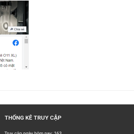
THỐNG KÊ TRUY CẬP
Truy cập ngày hôm nay: 163