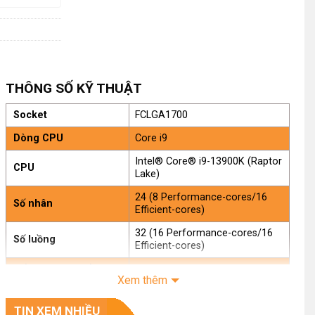
THÔNG SỐ KỸ THUẬT
Socket
FCLGA1700
Dòng CPU
Core i9
Intel® Core® i9-13900K (Raptor
CPU
Lake)
24 (8 Performance-cores/16
Số nhân
Efficient-cores)
32 (16 Performance-cores/16
Số luồng
Efficient-cores)
Tốc độ Turbo tối đa
5.8GHz
Xem thêm
của P-core
.
Tốc độ Turbo tối đa
TIN XEM NHIỀU
4.3GHz