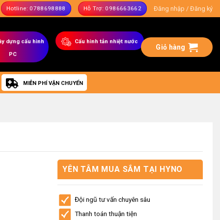
Đăng nhập / Đăng ký
Hotline: 0788698888
Hỗ Trợ: 0986663662
ây dựng
cấu hình
C
ấu hình tản nhiệt nước
Giỏ hàng
PC
MIỄN PHÍ VẬN CHUYỂN
YÊN TÂM MUA SẮM TẠI HYNO
STORE
Đội ngũ tư vấn chuyên sâu
Thanh toán thuận tiện