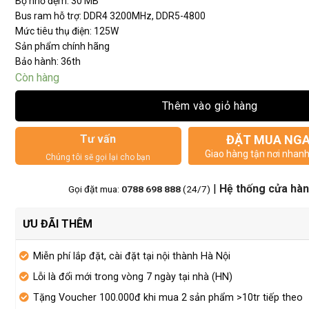
Bộ nhớ đệm: 30 MB
Bus ram hỗ trợ: DDR4 3200MHz, DDR5-4800
Mức tiêu thụ điện: 125W
Sản phẩm chính hãng
Bảo hành: 36th
Còn hàng
Thêm vào giỏ hàng
Tư vấn
ĐẶT MUA NG
Giao hàng tận nơi nhan
Chúng tôi sẽ gọi lại cho bạn
|
Hệ thống cửa hà
Gọi đặt mua:
0788 698 888
(24/7)
ƯU ĐÃI THÊM
Miễn phí lắp đặt, cài đặt tại nội thành Hà Nội
Lỗi là đổi mới trong vòng 7 ngày tại nhà (HN)
Tặng Voucher 100.000đ khi mua 2 sản phẩm >10tr tiếp theo