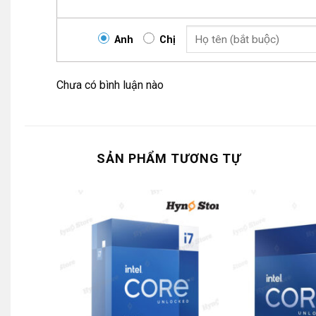
Anh
Chị
Chưa có bình luận nào
SẢN PHẨM TƯƠNG TỰ
Sự cải tiến của Intel Core i9 13900K
Intel Core i9 13900K có thể đạt được sự gia tăng đáng kể về hiệu suất đ
trước chưa có được. Tiếp theo là một loạt các cải tiến chung (IPC) cho 
hãng đã hiển nhiên đưa Intel Core i9 13900K lên vị trí dẫn đầu hiện nay.