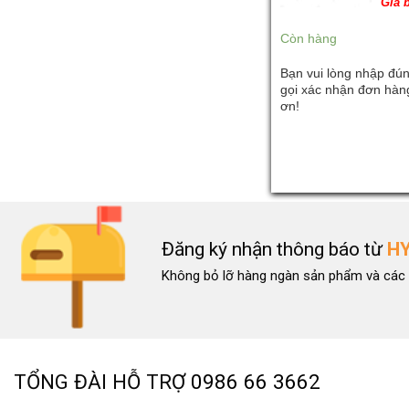
Giá 
Còn hàng
Bạn vui lòng nhập đún
gọi xác nhận đơn hàng
ơn!
Đăng ký nhận thông báo từ
H
Nhiều trường hợp còn ghi nhận Intel Core i9 13900K thậm chí còn đạt
Không bỏ lỡ hàng ngàn sản phẩm và các 
dùng cũng không cần tản nhiệt đặc biệt để đạt được xung nhịp 6085 MHz
cho thấy CPU không quá nặng để chạy hết công suất.
TỔNG ĐÀI HỖ TRỢ
0986 66 3662